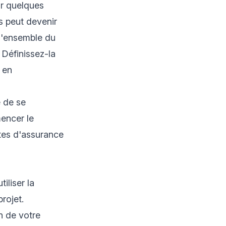
sur quelques
s peut devenir
 l'ensemble du
 Définissez-la
 en
e de se
encer le
ntes d'assurance
iliser la
rojet.
n de votre