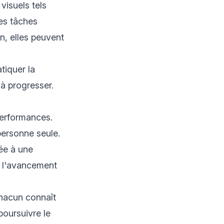
visuels tels
des tâches
n, elles peuvent
tiquer la
 à progresser.
performances.
personne seule.
ée à une
e l'avancement
chacun connaît
poursuivre le