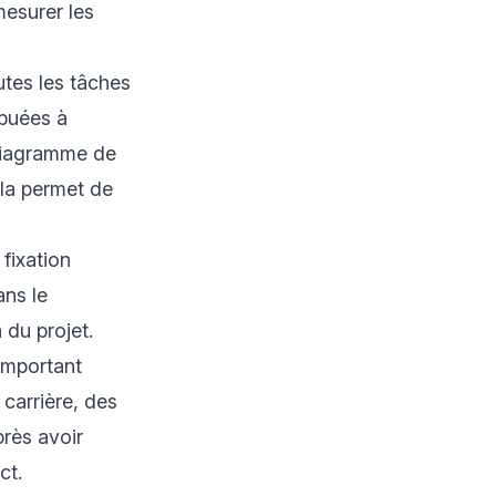
mesurer les
utes les tâches
ibuées à
 diagramme de
ela permet de
fixation
ans le
 du projet.
 important
 carrière, des
près avoir
ct.