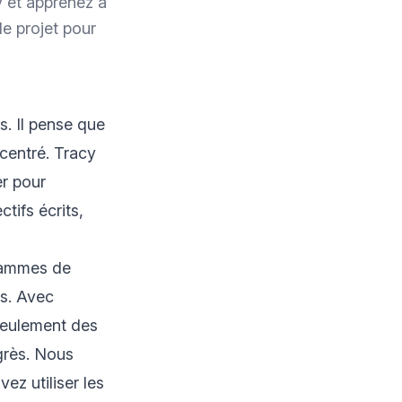
y et apprenez à
de projet pour
fs. Il pense que
oncentré. Tracy
er pour
ctifs écrits,
grammes de
ns. Avec
 seulement des
grès. Nous
z utiliser les