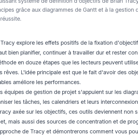
issant système de définition d'objectifs de Brian Trac
incipes grâce aux diagrammes de Gantt et à la gestion 
réussite.
Tracy explore les effets positifs de la fixation d'objecti
faut bien planifier, continuer à travailler dur et rester c
thode en douze étapes que les lecteurs peuvent utilis
s rêves. L'idée principale est que le fait d'avoir des obje
bles améliore les performances.
es équipes de gestion de projet s'appuient sur les dia
niser les tâches, les calendriers et leurs interconnexio
racy axée sur les objectifs, ces outils deviennent non
jet, mais aussi des sources de concentration et de pro
approche de Tracy et démontrerons comment vous pouve