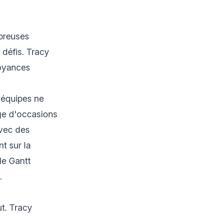
mbreuses
 défis. Tracy
royances
s équipes ne
age d'occasions
avec des
nt sur la
de Gantt
.
ut. Tracy