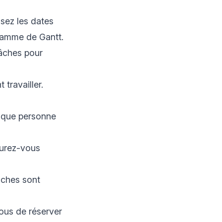
ssez les dates
ramme de Gantt.
tâches pour
travailler.
haque personne
surez-vous
âches sont
ous de réserver