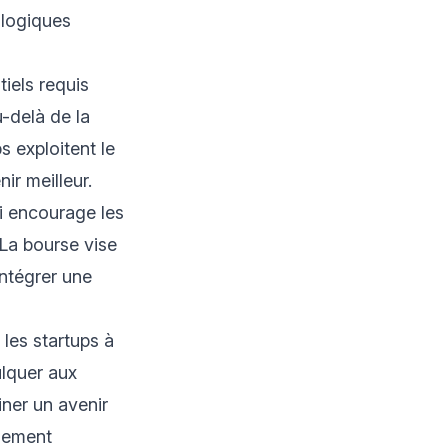
ologiques
iels requis
u-delà de la
s exploitent le
ir meilleur.
ui encourage les
 La bourse vise
intégrer une
 les startups à
culquer aux
iner un avenir
blement