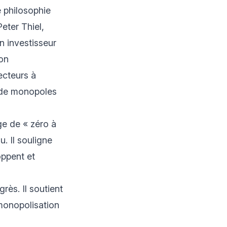
e philosophie
eter Thiel,
n investisseur
ion
ecteurs à
n de monopoles
ge de « zéro à
. Il souligne
oppent et
rès. Il soutient
 monopolisation