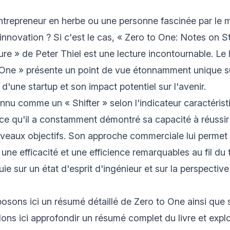
ntrepreneur en herbe ou une personne fascinée par le
l'innovation ? Si c'est le cas, « Zero to One: Notes on 
ure » de Peter Thiel est une lecture incontournable. Le 
 One » présente un point de vue étonnamment unique su
'une startup et son impact potentiel sur l'avenir.
onnu comme un « Shifter » selon l'indicateur caractéris
rce qu'il a constamment démontré sa capacité à réussir 
veaux objectifs. Son approche commerciale lui permet
 une efficacité et une efficience remarquables au fil du
ie sur un état d'esprit d'ingénieur et sur la perspectiv
sons ici un résumé détaillé de Zero to One ainsi que s
lons ici approfondir un résumé complet du livre et explo