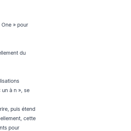
o One » pour
ellement du
lisations
 un à n », se
ire, puis étend
iellement, cette
nts pour