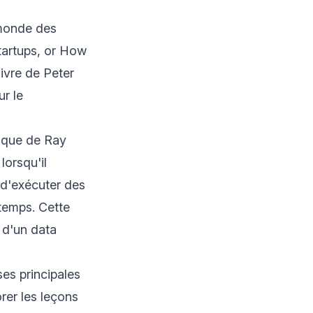
 monde des
Startups, or How
livre de Peter
r le
tique de Ray
lorsqu'il
 d'exécuter des
 temps. Cette
e d'un data
es principales
rer les leçons