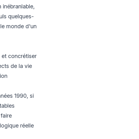
 inébranlable,
euls quelques-
t le monde d'un
et concrétiser
cts de la vie
ion
nnées 1990, si
tables
faire
logique réelle