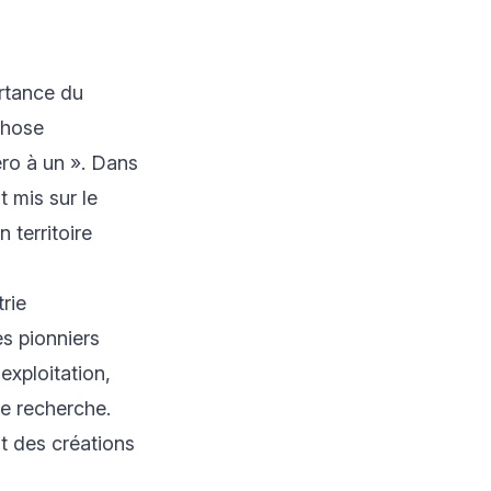
ortance du
chose
ro à un ». Dans
t mis sur le
 territoire
trie
es pionniers
exploitation,
e recherche.
nt des créations