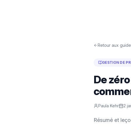
Retour aux guide
GESTION DE P
De zéro 
comment
Paula Kehr
2 j
Résumé et leçon