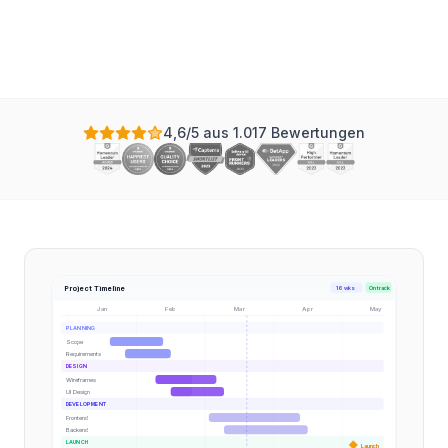
Aktualisiert
4,6/5 aus 1.017 Bewertungen
Project Timeline
16 wks
On track
Jan
Feb
Mar
Apr
May
PLANNING
Scope
Requirements
DESIGN
Wireframes
UI Design
DEVELOPMENT
Frontend
Backend
LAUNCH
Launch