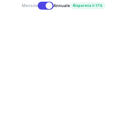
Mensile
Annuale
Risparmia il 17%
Progetti illimitati
Tutte le visualizzazioni
Assistente AI