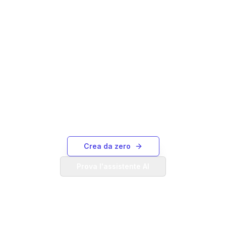
Non vedi quello che ti serve?
Crea il tuo diagramma di Gantt da zero o usa il
nostro Assistente AI per generarne uno da
una descrizione testuale.
Crea da zero
Prova l'assistente AI