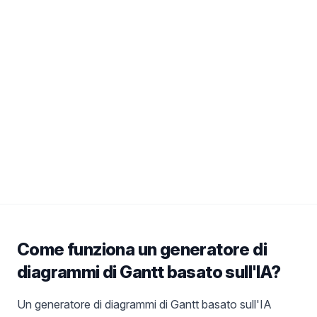
Avanzato
Crea un programma di costruzione per un
edificio commerciale di 3 piani. Includi
permessi, scavi, fondamenta, montaggio delle
strutture in acciaio, impianti MEP (meccanici,
elettrici e idraulici), ispezioni, finiture interne e
certificato di agibilità. Il progetto dovrebbe
durare 14 mesi con dipendenze del percorso
critico.
Come funziona un generatore di
diagrammi di Gantt basato sull'IA?
Un generatore di diagrammi di Gantt basato sull'IA