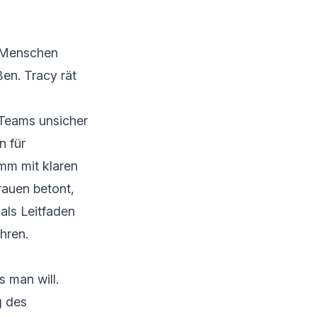
le Menschen
en. Tracy rät
 Teams unsicher
n für
amm mit klaren
rauen betont,
als Leitfaden
hren.
s man will.
g des