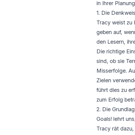
in Ihrer Planu
1. Die Denkwei
Tracy weist zu 
geben auf, wen
den Lesern, ih
Die richtige Ei
sind, ob sie Te
Misserfolge. Au
Zielen verwende
führt dies zu e
zum Erfolg betr
2. Die Grundlage
Goals! lehrt uns
Tracy rät dazu,