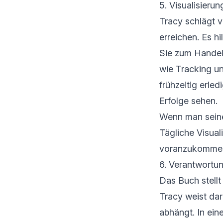
5. Visualisieru
Tracy schlägt vo
erreichen. Es h
Sie zum Handeln
wie Tracking u
frühzeitig erled
Erfolge sehen.
Wenn man seinen
Tägliche Visual
voranzukomme
6. Verantwortu
Das Buch stellt
Tracy weist dar
abhängt. In ei