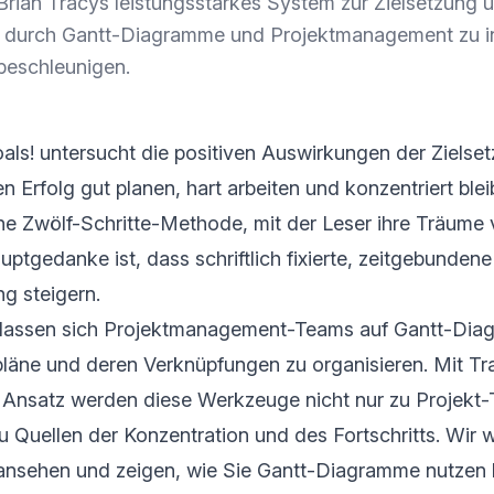
rian Tracys leistungsstarkes System zur Zielsetzung u
en durch Gantt-Diagramme und Projektmanagement zu i
 beschleunigen.
als! untersucht die positiven Auswirkungen der Zielset
n Erfolg gut planen, hart arbeiten und konzentriert ble
ine Zwölf-Schritte-Methode, mit der Leser ihre Träume 
ptgedanke ist, dass schriftlich fixierte, zeitgebunde
ng steigern.
rlassen sich Projektmanagement-Teams auf Gantt-Di
pläne und deren Verknüpfungen zu organisieren. Mit Tr
m Ansatz werden diese Werkzeuge nicht nur zu Projekt-
 Quellen der Konzentration und des Fortschritts. Wir 
ansehen und zeigen, wie Sie Gantt-Diagramme nutzen 