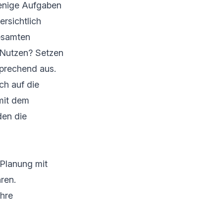
 wenige Aufgaben
rsichtlich
gesamten
n Nutzen? Setzen
sprechend aus.
ch auf die
mit dem
den die
 Planung mit
ren.
Ihre