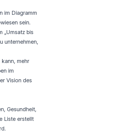
en im Diagramm
ewiesen sein.
m „Umsatz bis
 zu unternehmen,
n kann, mehr
ben im
er Vision des
en, Gesundheit,
iste erstellt
rd.