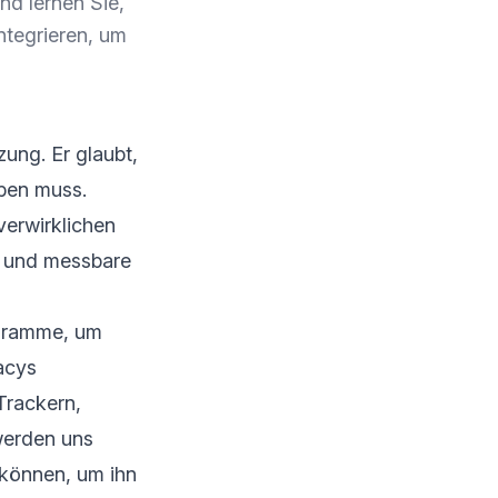
nd lernen Sie,
ntegrieren, um
zung. Er glaubt,
iben muss.
verwirklichen
ne und messbare
agramme, um
acys
Trackern,
werden uns
können, um ihn