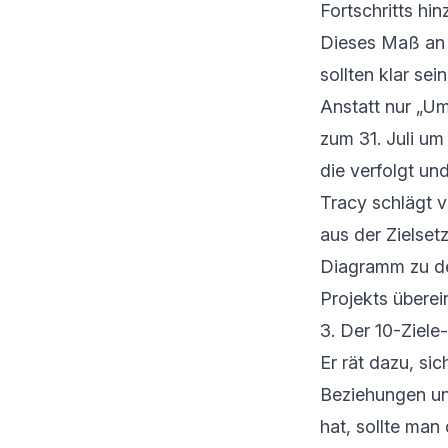
Fortschritts hin
Dieses Maß an 
sollten klar se
Anstatt nur „U
zum 31. Juli um
die verfolgt un
Tracy schlägt v
aus der Zielset
Diagramm zu def
Projekts übere
3. Der 10-Ziele
Er rät dazu, si
Beziehungen un
hat, sollte man