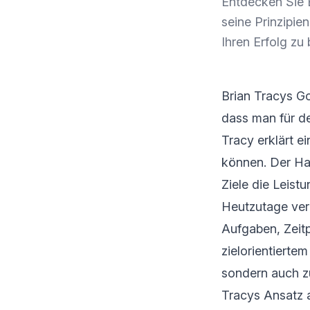
Entdecken Sie B
seine Prinzipi
Ihren Erfolg zu
Brian Tracys Go
dass man für de
Tracy erklärt e
können. Der Hau
Ziele die Leistu
Heutzutage ve
Aufgaben, Zeit
zielorientierte
sondern auch zu
Tracys Ansatz 