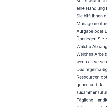
Keller widmete
eine Handlung 
Sie hilft Ihnen 
Managementproje
Aufgabe oder Le
Überlegen Sie z
Welche Abhängi
Welches Arbeits
wenn es versc
Das regelmäßige
Ressourcen opti
geben und das 
zusammenzufüh
Tägliche Handl