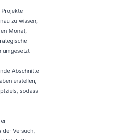
 Projekte
enau zu wissen,
esen Monat,
trategische
n umgesetzt
ende Abschnitte
aben erstellen,
ptziels, sodass
rer
s der Versuch,