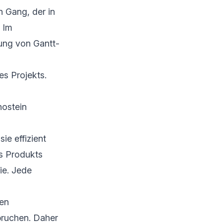
n Gang, der in
 Im
ung von Gantt-
s Projekts.
nostein
ie effizient
es Produkts
ie. Jede
nen
spruchen. Daher