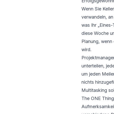
Erfolgsgewohnh
Wenn Sie Keller
verwandeln, an 
was Ihr „Eines-
diese Woche und
Planung, wenn 
wird.
Projektmanager
unterteilen, je
um jeden Meilen
nichts hinzugefü
Multitasking s
The ONE Thing w
Aufmerksamkeit 