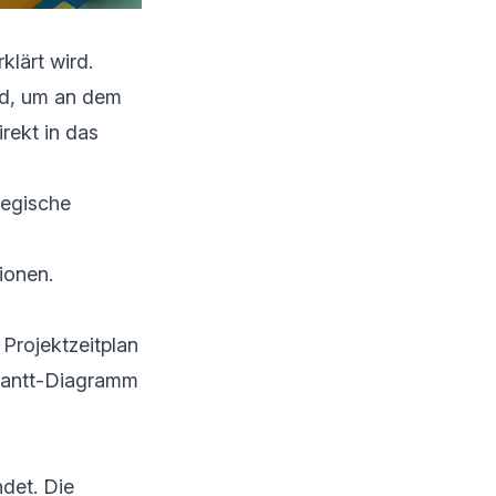
klärt wird.
ird, um an dem
rekt in das
tegische
ionen.
Projektzeitplan
 Gantt-Diagramm
ndet. Die