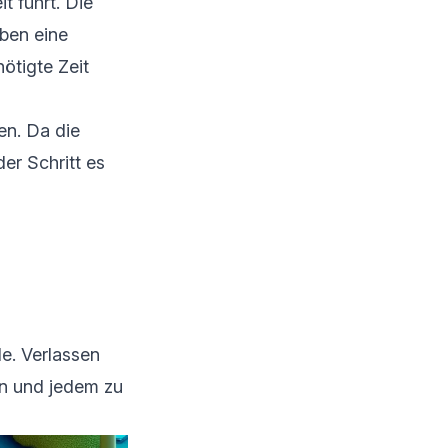
t führt. Die
ben eine
ötigte Zeit
en. Da die
er Schritt es
de. Verlassen
en und jedem zu