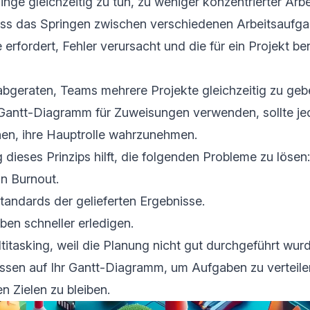
nge gleichzeitig zu tun, zu weniger konzentrierter Arbei
dass das Springen zwischen verschiedenen Arbeitsaufga
erfordert, Fehler verursacht und die für ein Projekt ben
bgeraten, Teams mehrere Projekte gleichzeitig zu geb
 Gantt-Diagramm für Zuweisungen verwenden, sollte jed
hen, ihre Hauptrolle wahrzunehmen.
ieses Prinzips hilft, die folgenden Probleme zu lösen:
n Burnout.
andards der gelieferten Ergebnisse.
en schneller erledigen.
ltitasking, weil die Planung nicht gut durchgeführt wur
essen auf Ihr Gantt-Diagramm, um Aufgaben zu verteil
en Zielen zu bleiben.