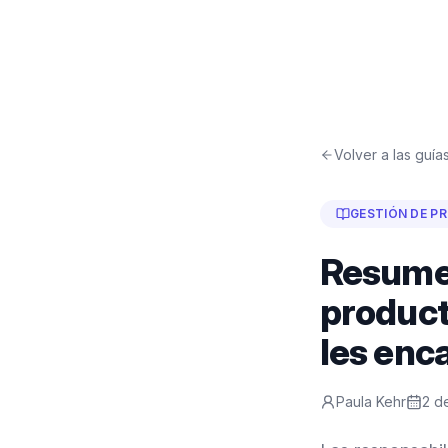
Volver a las guía
GESTIÓN DE P
Resumen
product
les enc
Paula Kehr
2 d