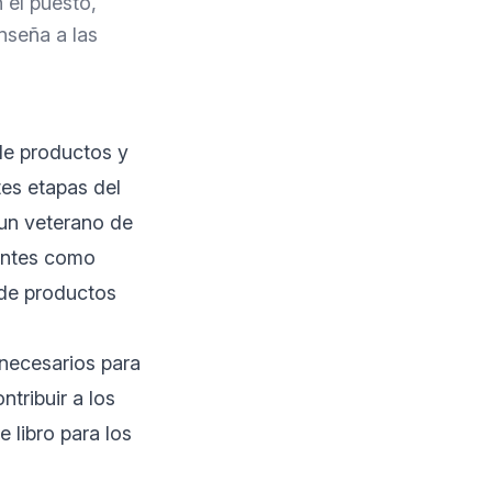
 el puesto,
nseña a las
 de productos y
tes etapas del
 un veterano de
tantes como
 de productos
 necesarios para
tribuir a los
 libro para los