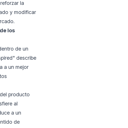
reforzar la
cado y modificar
ercado.
de los
dentro de un
spired" describe
a a un mejor
tos
 del producto
fiere al
duce a un
entido de