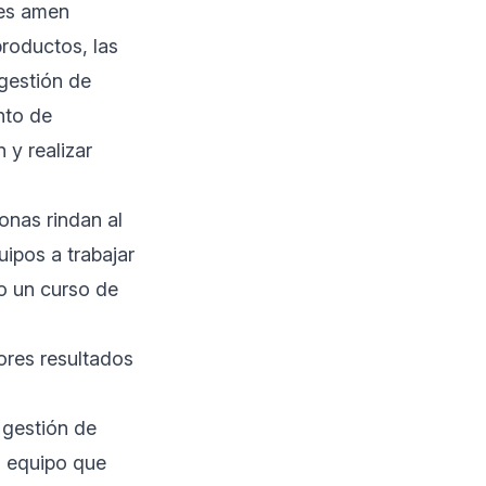
tes amen
productos, las
 gestión de
nto de
 y realizar
onas rindan al
ipos a trabajar
mo un curso de
ores resultados
 gestión de
l equipo que