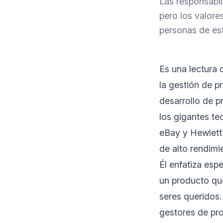
Las responsabil
pero los valore
personas de est
Es una lectura 
la gestión de p
desarrollo de p
los gigantes t
eBay y Hewlett-
de alto rendimi
Él enfatiza esp
un producto que
seres queridos.
gestores de pro