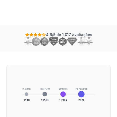
Atualizado
4,6/5 de 1.017 avaliações
H. Gantt
PERT/CPM
Software
AI-Powered
1910
1950s
1990s
2026