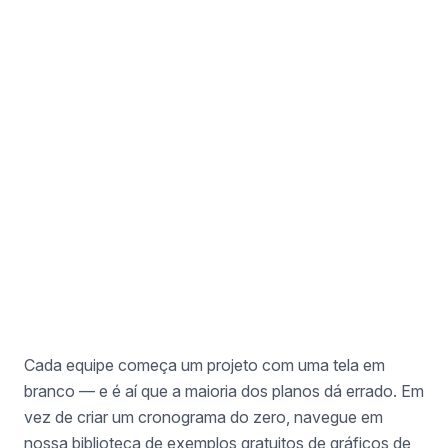
Exemplo de Recrutamento de Vagas
Para Gerentes de Talentos
Cada equipe começa um projeto com uma tela em
branco — e é aí que a maioria dos planos dá errado. Em
vez de criar um cronograma do zero, navegue em
nossa biblioteca de exemplos gratuitos de gráficos de