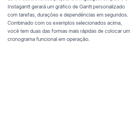
Instagantt gerará um gráfico de Gantt personalizado
com tarefas, durações e dependências em segundos.
Combinado com os exemplos selecionados acima,
você tem duas das formas mais rápidas de colocar um
cronograma funcional em operação.
Não encontrou o que
precisa?
Crie seu próprio gráfico de Gantt do zero ou
use nosso Assistente de IA para gerar um a
partir de uma descrição de texto.