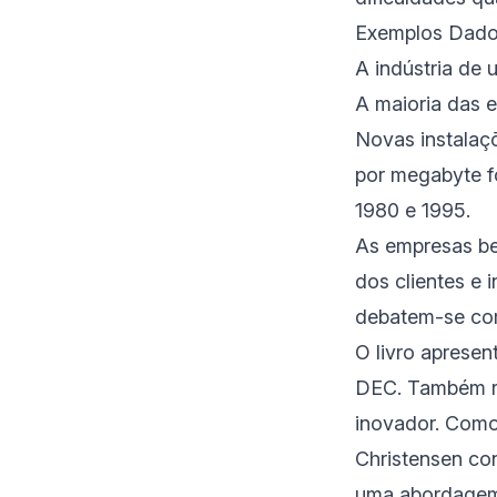
Exemplos Dado
A indústria de
A maioria das e
Novas instalaç
por megabyte f
1980 e 1995.
As empresas be
dos clientes e
debatem-se com
O livro aprese
DEC. Também r
inovador. Como
Christensen co
uma abordagem 