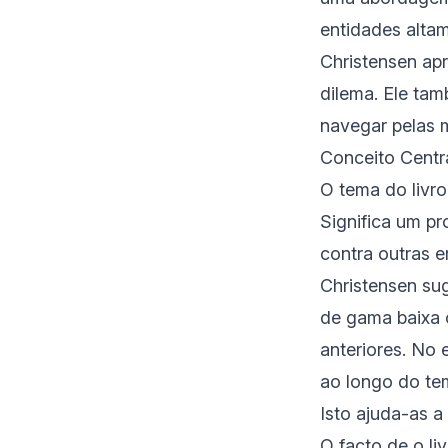
entidades alta
Christensen ap
dilema. Ele tam
navegar pelas 
Conceito Centra
O tema do livro
Significa um p
contra outras 
Christensen su
de gama baixa 
anteriores. No
ao longo do t
Isto ajuda-as a
O facto de o li