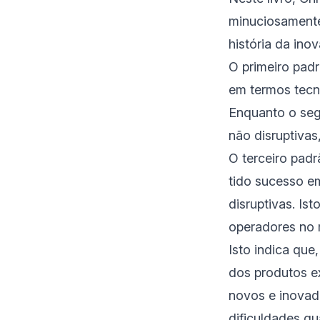
minuciosamente 
história da ino
O primeiro padr
em termos tecn
Enquanto o seg
não disruptivas
O terceiro pad
tido sucesso e
disruptivas. Is
operadores no
Isto indica qu
dos produtos ex
novos e inovad
dificuldades q