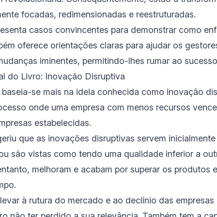
mente focadas, redimensionadas e reestruturadas.
resenta casos convincentes para demonstrar como enfr
bém oferece orientações claras para ajudar os gestore
mudanças iminentes, permitindo-lhes rumar ao sucess
l do Livro: Inovação Disruptiva
 baseia-se mais na ideia conhecida como inovação dis
rocesso onde uma empresa com menos recursos vence
empresas estabelecidas.
geriu que as inovações disruptivas servem inicialmen
ou são vistas como tendo uma qualidade inferior a out
 entanto, melhoram e acabam por superar os produtos 
empo.
 levar à rutura do mercado e ao declínio das empresas 
vro não ter perdido a sua relevância. Também tem a c