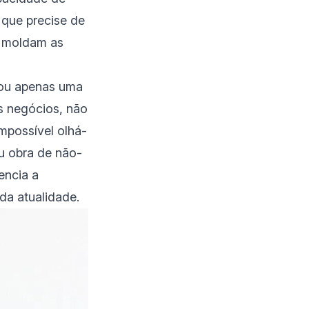
 que precise de
e moldam as
 ou apenas uma
s negócios, não
impossível olhá-
u obra de não-
encia a
a atualidade.