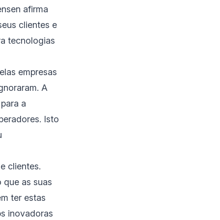
ensen afirma
us clientes e
ra tecnologias
pelas empresas
gnoraram. A
para a
peradores. Isto
u
 clientes.
o que as suas
m ter estas
ps inovadoras