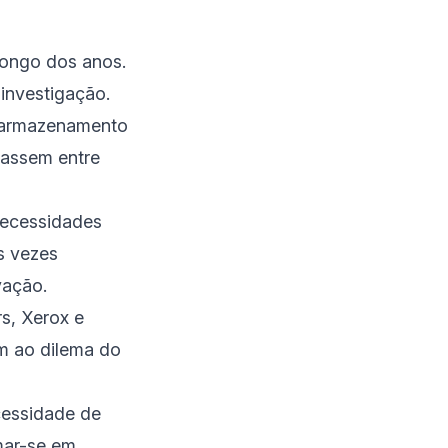
longo dos anos.
 investigação.
 armazenamento
hassem entre
necessidades
s vezes
vação.
s, Xerox e
m ao dilema do
cessidade de
mar-se em