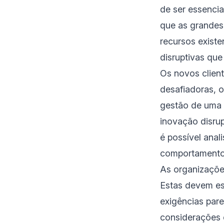
de ser essencia
que as grandes
recursos existe
disruptivas qu
Os novos clien
desafiadoras, 
gestão de uma 
inovação disrup
é possível anal
comportament
As organizações
Estas devem es
exigências par
considerações 