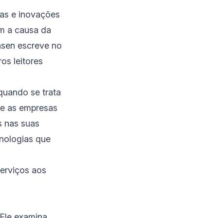
ias e inovações
ém a causa da
nsen escreve no
os leitores
quando se trata
que as empresas
s nas suas
nologias que
erviços aos
 Ele examina