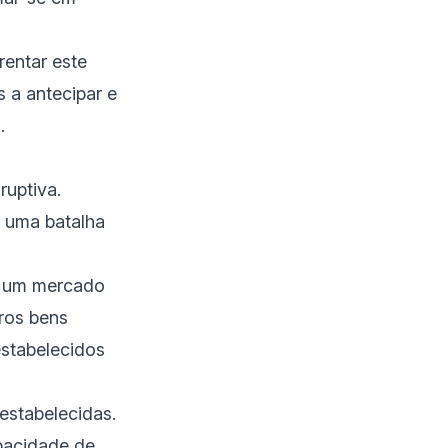
entar este
s a antecipar e
o.
ruptiva.
 uma batalha
te um mercado
ros bens
estabelecidos
estabelecidas.
apacidade de