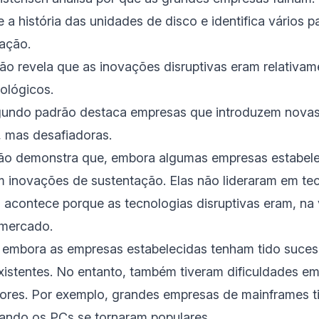
a história das unidades de disco e identifica vários 
vação.
ão revela que as inovações disruptivas eram relativam
ológicos.
undo padrão destaca empresas que introduzem novas
, mas desafiadoras.
rão demonstra que, embora algumas empresas estabel
m inovações de sustentação. Elas não lideraram em te
to acontece porque as tecnologias disruptivas eram, n
 mercado.
e, embora as empresas estabelecidas tenham tido suces
istentes. No entanto, também tiveram dificuldades em
ores. Por exemplo, grandes empresas de mainframes t
uando os PCs se tornaram populares.