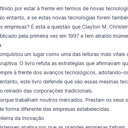
inido por estar à frente em termos de novas tecnolog
No entanto, e se estas novas tecnologias forem tamb
es empresas? É esta a questão que Clayton M. Christe
publicado pela primeira vez em 1997 e tem atraído inúmer
a.
onquistou um lugar como uma das leituras mais vitais 
ruptiva. O livro refuta as estratégias que afirmavam 
empre à frente dos avanços tecnológicos, adotando-o
entanto, este livro defende que são essas mesmas tec
 reinado das corporações tradicionais.
porque trabalham noutros mercados. Prestam os seus s
e forma diferente das empresas estabelecidas.
ilema da Inovação
ristensen analisa por que as grandes empresas falham.