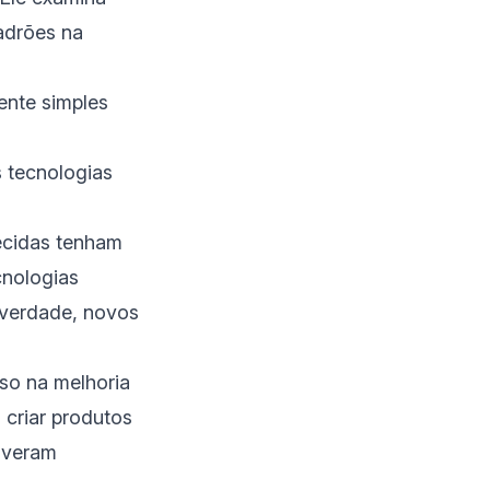
padrões na
ente simples
 tecnologias
ecidas tenham
cnologias
a verdade, novos
so na melhoria
 criar produtos
iveram