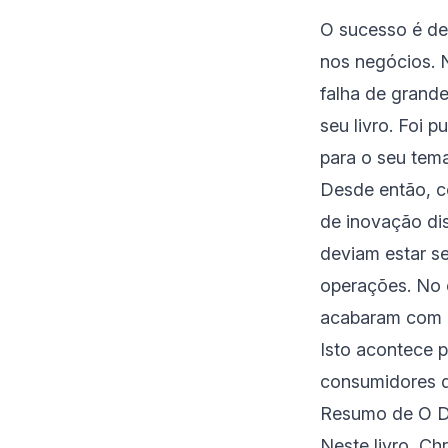
O sucesso é def
nos negócios. 
falha de grand
seu livro. Foi 
para o seu tem
Desde então, c
de inovação dis
deviam estar s
operações. No 
acabaram com o
Isto acontece 
consumidores d
Resumo de O D
Neste livro, Ch