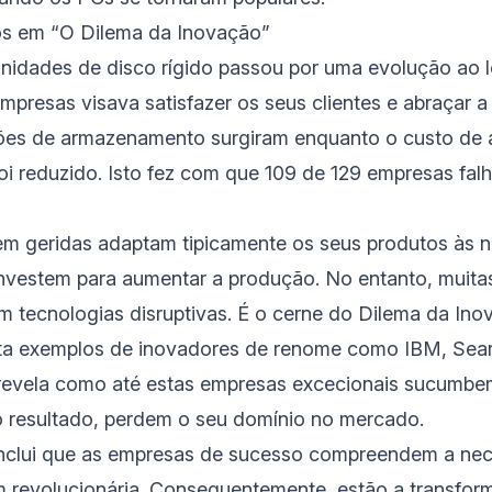
s em “O Dilema da Inovação”
 unidades de disco rígido passou por uma evolução ao 
mpresas visava satisfazer os seus clientes e abraçar a
ões de armazenamento surgiram enquanto o custo de
oi reduzido. Isto fez com que 109 de 129 empresas fal
m geridas adaptam tipicamente os seus produtos às 
 investem para aumentar a produção. No entanto, muita
 tecnologias disruptivas. É o cerne do Dilema da Ino
nta exemplos de inovadores de renome como IBM, Sear
evela como até estas empresas excecionais sucumbe
 resultado, perdem o seu domínio no mercado.
nclui que as empresas de sucesso compreendem a ne
revolucionária. Consequentemente, estão a transfor