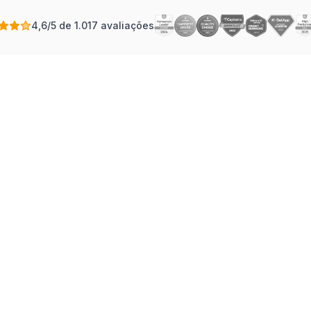
4,6/5 de 1.017 avaliações
O que é um Gráfico de Gantt?
Definição, História e Exemplos
Descubra as origens, a anatomia e as
aplicações modernas de uma das
ferramentas de gerenciamento de projetos
mais poderosas.