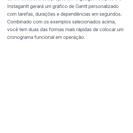
Instagantt gerará um gráfico de Gantt personalizado
com tarefas, durações e dependências em segundos.
Combinado com os exemplos selecionados acima,
você tem duas das formas mais rápidas de colocar um
cronograma funcional em operação.
Não encontrou o que
precisa?
Crie seu próprio gráfico de Gantt do zero ou
use nosso Assistente de IA para gerar um a
partir de uma descrição de texto.