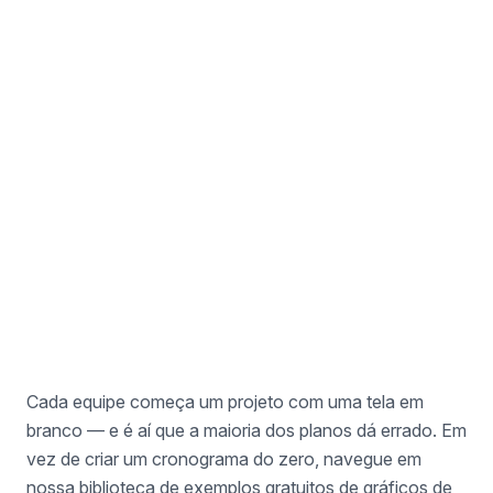
Exemplo de Recrutamento de Vagas
Para Gerentes de Talentos
Cada equipe começa um projeto com uma tela em
branco — e é aí que a maioria dos planos dá errado. Em
vez de criar um cronograma do zero, navegue em
nossa biblioteca de exemplos gratuitos de gráficos de