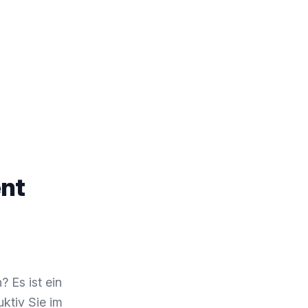
nt
? Es ist ein
uktiv Sie im