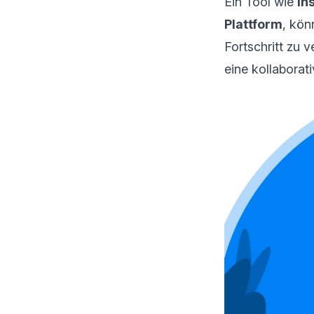
Ein Tool wie
In
Plattform
, kön
Fortschritt zu v
eine kollaborati