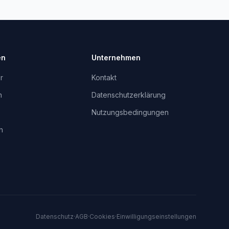
en
Unternehmen
r
Kontakt
n
Datenschutzerklärung
Nutzungsbedingungen
n
Datenschutz
·
AGB
·
Cookies
·
Einwilligungseinstellungen