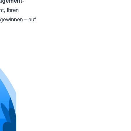
agement-
t, Ihren
u gewinnen – auf