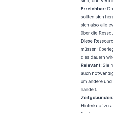
sind, und verfo
Erreichbar:
Dam
sollten sich he
sich also alle 
über die Ressou
Diese Ressourc
müssen; überleg
dies dauern wir
Relevant:
Sie m
auch notwendig,
um andere und 
handelt.
Zeitgebunden
Hinterkopf zu a