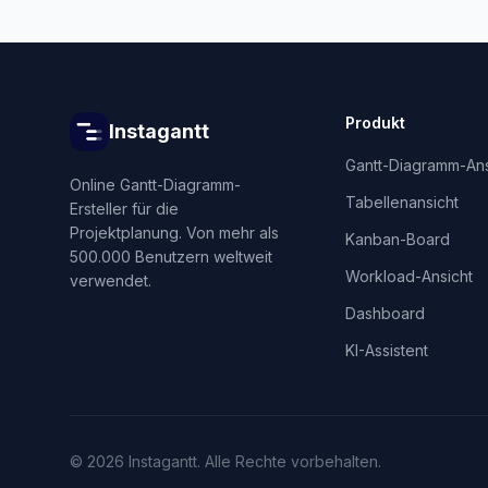
Produkt
Instagantt
Gantt-Diagramm-Ans
Online Gantt-Diagramm-
Tabellenansicht
Ersteller für die
Projektplanung. Von mehr als
Kanban-Board
500.000 Benutzern weltweit
Workload-Ansicht
verwendet.
Dashboard
KI-Assistent
©
2026
Instagantt.
Alle Rechte vorbehalten.