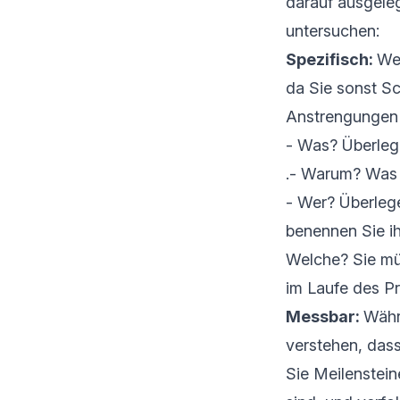
darauf ausgeleg
untersuchen:
Spezifisch:
Wen
da Sie sonst Sc
Anstrengungen z
- Was? Überlege
.- Warum? Was i
- Wer? Überlegen
benennen Sie ih
Welche? Sie mü
im Laufe des P
Messbar:
Währe
verstehen, dass
Sie Meilenstein