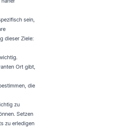
s näher
spezifisch sein,
hre
 dieser Ziele:
wichtig.
anten Ort gibt,
bestimmen, die
ichtig zu
können. Setzen
ts zu erledigen