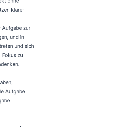
jekt ohne
tzen klarer
r Aufgabe zur
gen, und in
treten und sich
, Fokus zu
chdenken.
aben,
ede Aufgabe
fgabe