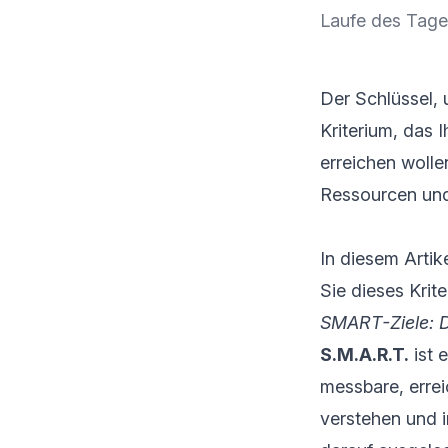
Laufe des Tages
Der Schlüssel,
Kriterium, das 
erreichen wolle
Ressourcen und
In diesem Arti
Sie dieses Krit
SMART-Ziele: D
S.M.A.R.T.
ist 
messbare, errei
verstehen und i