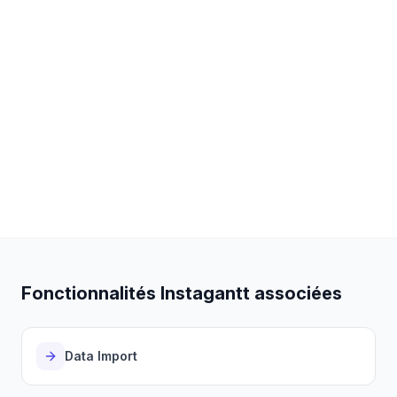
pour les diagrammes de Gantt ?
Instagantt propose une solution complète de
diagramme de Gantt avec des dépendances
interactives, une planification par glisser-déposer,
une génération de projet par IA, une gestion de la
charge de travail et une intégration avec Asana. Le
plan gratuit permet de gérer jusqu'à 3 projets,
facilitant ainsi la transition depuis Google Sheets sans
frais.
Fonctionnalités Instagantt associées
Data Import