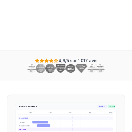
chez Instagantt
Mis à jour le
4,6/5 sur 1 017 avis
Project Timeline
16 wks
On track
Jan
Feb
Mar
Apr
May
PLANNING
Scope
Requirements
DESIGN