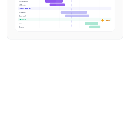
Wireframes
UI Design
DEVELOPMENT
Frontend
Backend
LAUNCH
Launch
QA
Deploy
Google Sheets est l'outil de tableur privilégié pour les
équipes travaillant dans l'écosystème Google
Workspace. Il est gratuit, natif du cloud et prend en
charge la collaboration en temps réel de manière native.