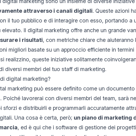
digital marketing sono un insieme di diverse iniziative 
vamente attraverso i canali digitali
. Queste azioni 
on il tuo pubblico e di interagire con esso, portando a 
 elevato. Il digital marketing offre anche un grande va
surare i risultati
, con metriche chiare che aiuteranno 
ni migliori basate su un approccio efficiente in termini
 si realizzino, queste iniziative
solitamente coinvolgeran
i diversi membri del tuo staff di marketing.
di digital marketing?
ital marketing può essere definito come un documento 
ni. Poiché lavorerai con diversi membri del team, sarà n
i sforzi e
distribuirli e programmarli accuratamente
attr
igitali. Una cosa è certa, però;
un piano di marketing
 marcia
, ed è qui che
i software di gestione dei proget