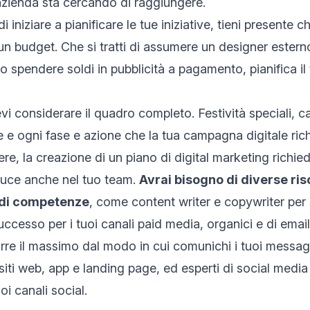
a azienda sta cercando di raggiungere.
i iniziare a pianificare le tue iniziative,
tieni presente ch
 un budget
. Che si tratti di assumere un designer estern
 spendere soldi in pubblicità a pagamento, pianifica il
vi considerare il quadro completo. Festività speciali,
se e ogni fase e azione che la tua campagna digitale ric
e, la creazione di un piano di digital marketing richie
duce anche nel tuo team.
Avrai bisogno di
diverse ris
e di competenze
, come
content writer e copywriter
per 
ccesso per i tuoi canali paid media, organici
e di emai
arre il massimo dal modo in cui comunichi i tuoi messagg
 siti web, app e landing page, ed esperti di social media
i canali social.