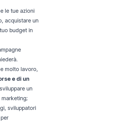
e le tue azioni
o, acquistare un
 tuo budget in
 campagne
hiederà.
de molto lavoro,
orse
e di un
sviluppare un
l marketing
;
i, sviluppatori
 per