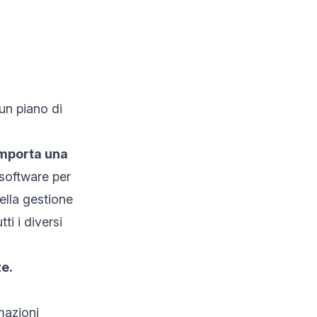
 un piano di
mporta una
(software per
nella gestione
ti i diversi
e.
mazioni