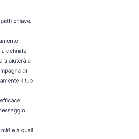
petti chiave.
ramente
a definirla
 ti aiuterà a
campagna di
ramente il tuo
efficace.
 messaggio
 miri e a quali