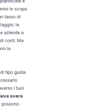
pianificate e
hanno lo scopo
un tasso di
ntaggio:
la
le aziende a
 di costi. Ma
no la
di tipo guida
ecessario
averso i tuoi
deve avere
ti possono