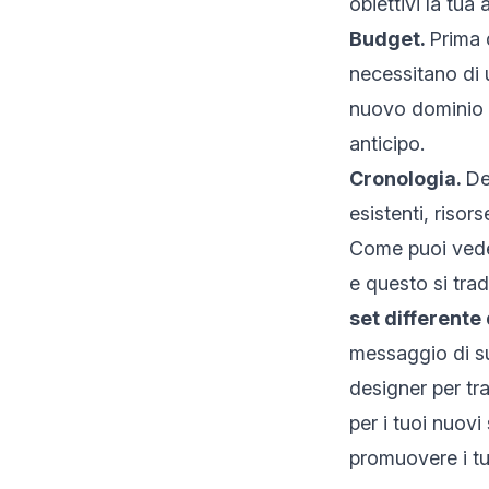
obiettivi la tu
Budget.
Prima d
necessitano di
nuovo dominio o
anticipo.
Cronologia.
De
esistenti, risor
Come puoi veder
e questo si tra
set different
messaggio di su
designer per tr
per i tuoi nuovi
promuovere i tuo