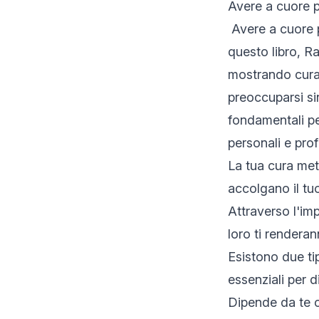
Avere a cuore p
Avere a cuore p
questo libro, R
mostrando cura 
preoccuparsi si
fondamentali per
personali e prof
La tua cura met
accolgano il tu
Attraverso l'im
loro ti renderan
Esistono due tip
essenziali per d
Dipende da te c