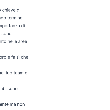
 chiave di
ungo termine
importanza di
e sono
nto nelle aree
oro e fa sì che
nel tuo team e
ambi sono
amente ma non