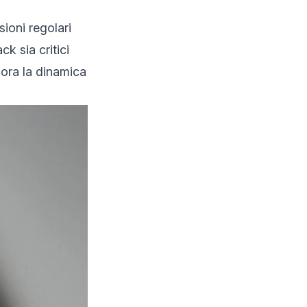
ioni regolari
k sia critici
iora la dinamica