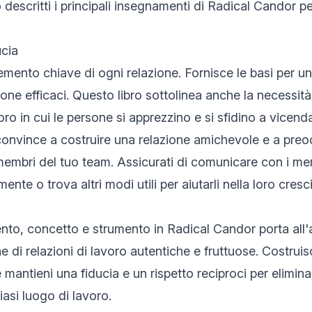
descritti i principali insegnamenti di Radical Candor pe
ucia
elemento chiave di ogni relazione. Fornisce le basi per 
ne efficaci. Questo libro sottolinea anche la necessità 
ro in cui le persone si apprezzino e si sfidino a vicend
 convince a costruire una relazione amichevole e a preo
embri del tuo team. Assicurati di comunicare con i me
ente o trova altri modi utili per aiutarli nella loro cres
to, concetto e strumento in Radical Candor porta all'a
e di relazioni di lavoro autentiche e fruttuose. Costruisc
 mantieni una fiducia e un rispetto reciproci per elimin
iasi luogo di lavoro.