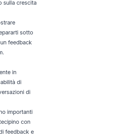
 sulla crescita
strare
epararti sotto
re un feedback
m.
ente in
bilità di
versazioni di
no importanti
tecipino con
i di feedback e