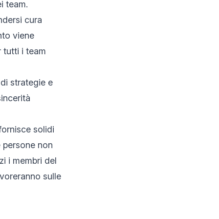
ei team.
ndersi cura
nto viene
 tutti i team
di strategie e
incerità
fornisce solidi
te persone non
zi i membri del
avoreranno sulle