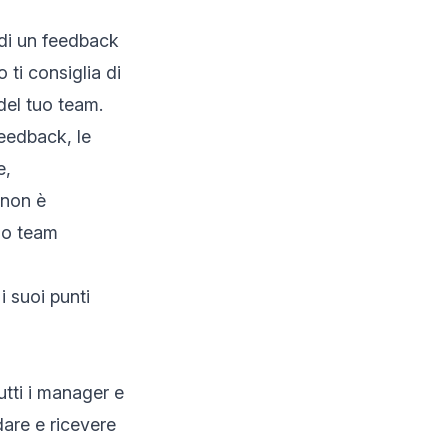
 di un feedback
 ti consiglia di
 del tuo team.
feedback, le
e,
 non è
rio team
i suoi punti
utti i manager e
 dare e ricevere