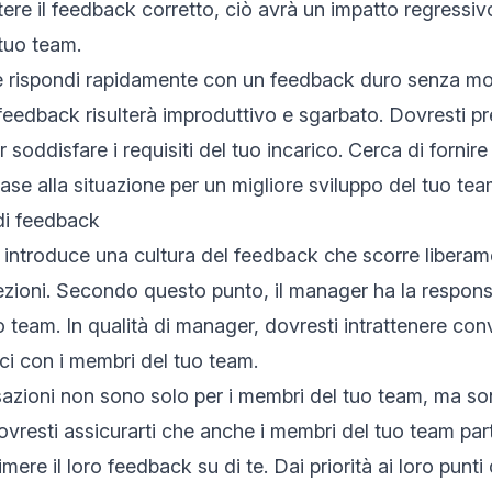
tere il feedback corretto, ciò avrà un impatto regressivo
tuo team.
se rispondi rapidamente con un feedback duro senza mo
 feedback risulterà improduttivo e sgarbato. Dovresti pr
 soddisfare i requisiti del tuo incarico. Cerca di forni
ase alla situazione per un migliore sviluppo del tuo tea
di feedback
introduce una cultura del feedback che scorre liberam
ezioni. Secondo questo punto, il manager ha la responsa
o team. In qualità di manager, dovresti intrattenere con
ci con i membri del tuo team.
zioni non sono solo per i membri del tuo team, ma so
ovresti assicurarti che anche i membri del tuo team par
imere il loro feedback su di te. Dai priorità ai loro punt