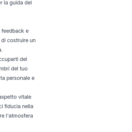
r la guida dei
un feedback e
di costruire un
a.
ccuparti del
mbri del tuo
cita personale e
spetto vitale
i fiducia nella
are l'atmosfera