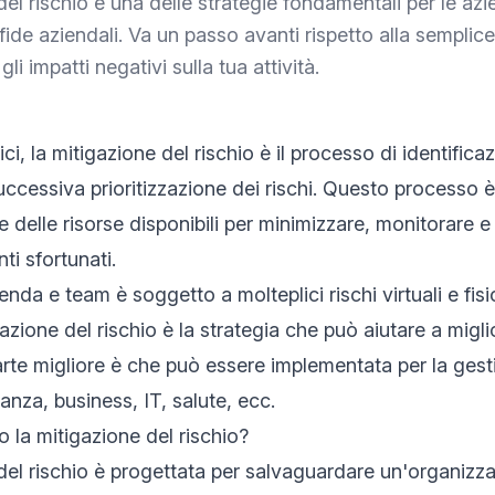
del rischio è una delle strategie fondamentali per le az
fide aziendali. Va un passo avanti rispetto alla semplice
gli impatti negativi sulla tua attività.
ici, la mitigazione del rischio è il processo di identifica
uccessiva prioritizzazione dei rischi. Questo processo 
e delle risorse disponibili per minimizzare, monitorare e
ti sfortunati.
nda e team è soggetto a molteplici rischi virtuali e fisic
gazione del rischio è la strategia che può aiutare a migli
arte migliore è che può essere implementata per la gesti
anza, business, IT, salute, ecc.
 la mitigazione del rischio?
del rischio è progettata per salvaguardare un'organizz