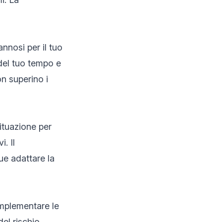
annosi per il tuo
 del tuo tempo e
on superino i
ituazione per
. Il
ue adattare la
implementare le
del rischio