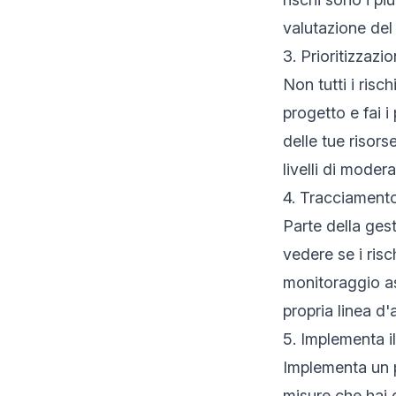
valutazione del 
3. Prioritizzazio
Non tutti i risc
progetto e fai i
delle tue risors
livelli di moder
4. Tracciamento
Parte della gest
vedere se i ris
monitoraggio as
propria linea d'
5. Implementa il
Implementa un p
misure che hai d