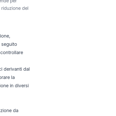
iende per
 riduzione del
zione,
è seguito
 controllare
i derivanti dal
orare la
one in diversi
azione da