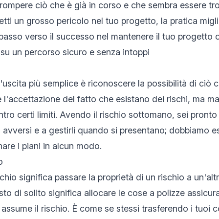
rrompere ciò che è già in corso e che sembra essere tr
tti un grosso pericolo nel tuo progetto, la pratica migli
 passo verso il successo nel mantenere il tuo progetto o
su un percorso sicuro e senza intoppi
d'uscita più semplice è riconoscere la possibilità di ciò
'accettazione del fatto che esistano dei rischi, ma mai 
ntro certi limiti. Avendo il rischio sottomano, sei pronto
i avversi e a gestirli quando si presentano; dobbiamo e
re i piani in alcun modo.
o
schio significa passare la proprietà di un rischio a un'alt
sto di solito significa allocare le cose a polizze assicura
i assume il rischio. È come se stessi trasferendo i tuoi c