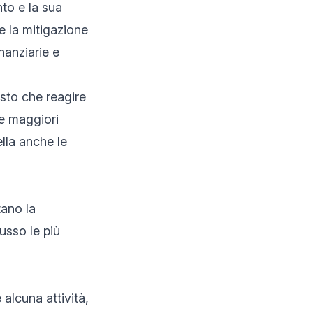
to e la sua
e la mitigazione
inanziarie e
sto che reagire
de maggiori
lla anche le
tano la
usso le più
alcuna attività,