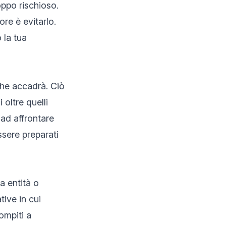
oppo rischioso.
ore è evitarlo.
 la tua
 che accadrà. Ciò
oltre quelli
 ad affrontare
ssere preparati
ra entità o
tive in cui
ompiti a