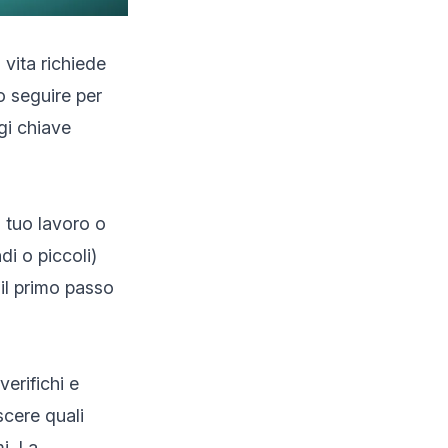
 vita richiede
o seguire per
ggi chiave
l tuo lavoro o
di o piccoli)
 il primo passo
verifichi e
scere quali
i. La