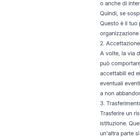
o anche di inte
Quindi, se sospe
Questo è il tuo
organizzazione 
2. Accettazione
A volte, la via 
può comportare l
accettabili ed e
eventuali event
a non abbandona
3. Trasferiment
Trasferire un ri
istituzione. Que
un'altra parte s