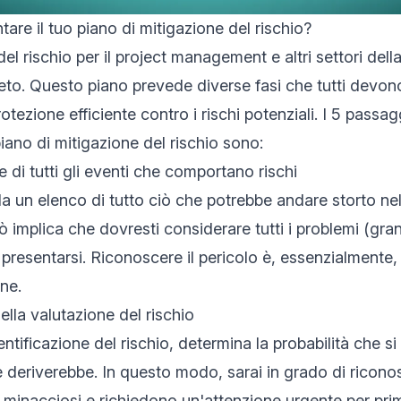
re il tuo piano di mitigazione del rischio?
el rischio per il project management e altri settori della
to. Questo piano prevede diverse fasi che tutti devon
otezione efficiente contro i rischi potenziali. I 5 passa
piano di mitigazione del rischio sono:
ne di tutti gli eventi che comportano rischi
ila un elenco di tutto ciò che potrebbe andare storto ne
ò implica che dovresti considerare tutti i problemi (gran
presentarsi. Riconoscere il pericolo è, essenzialmente,
ne.
ella valutazione del rischio
entificazione del rischio, determina la probabilità che si 
e deriverebbe. In questo modo, sarai in grado di ricono
ù minacciosi e richiedono un'attenzione urgente per prim