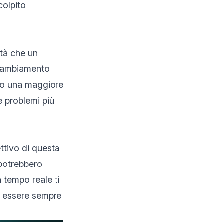
colpito
ità che un
un cambiamento
o o una maggiore
re problemi più
ttivo di questa
 potrebbero
tempo reale ti
di essere sempre