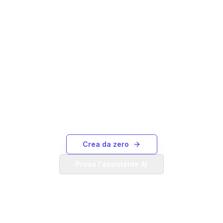
Non vedi quello che ti serve?
Crea il tuo diagramma di Gantt da zero o usa il
nostro Assistente AI per generarne uno da
una descrizione testuale.
Crea da zero
Prova l'assistente AI