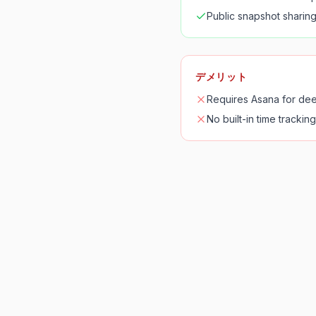
Public snapshot sharing
デメリット
Requires Asana for dee
No built-in time tracking