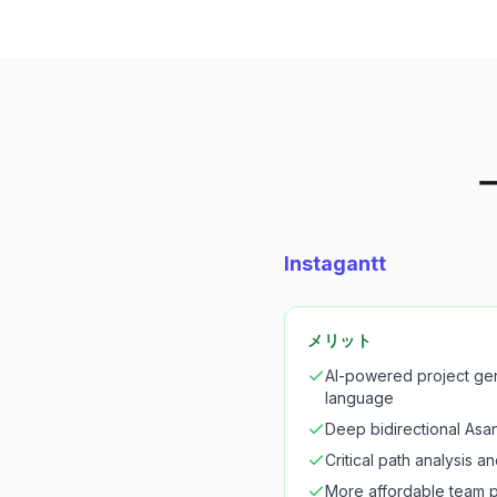
Instagantt
メリット
AI-powered project gen
language
Deep bidirectional Asan
Critical path analysis a
More affordable team p