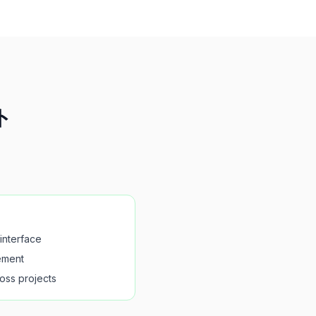
ト
interface
gement
ross projects