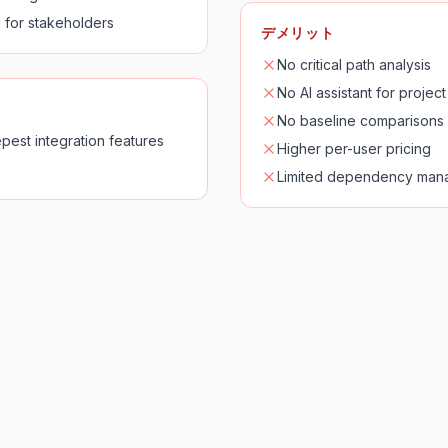
 for stakeholders
デメリット
No critical path analysis
No AI assistant for projec
No baseline comparisons
pest integration features
Higher per-user pricing
Limited dependency man