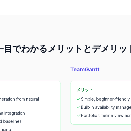
一目でわかるメリットとデメリッ
TeamGantt
メリット
eration from natural
Simple, beginner-friendly 
Built-in availability mana
a integration
Portfolio timeline view ac
nd baselines
ricing