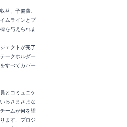
収益、予備費、
イムラインとプ
標を与えられま
ジェクトが完了
テークホルダー
をすべてカバー
員とコミュニケ
いるさまざまな
チームが何を望
ります。プロジ