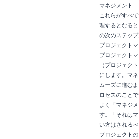
マネジメント
これらがすべて
理するとなると
の次のステップ
プロジェクトマ
プロジェクトマ
（プロジェクト
にします。マネ
ムーズに進むよ
ロセスのことで
よく「マネジメ
す。「それはマ
い方はされるべ
プロジェクトの