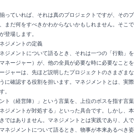
揃っていれば、それは真のプロジェクトですが、そのプ
、まだ何をすべきかわからないかもしれません。そこで
が登場します。
ネジメントの定義
ネジメントについて語るとき、それは一つの「行動」を
マネージャー）が、他の全員が必要な時に必要なことを
ージャーは、先ほど説明したプロジェクトのさまざまな
うに確認する役割を担います。マネジメントとは、実際
す。
ント（経営陣）」という言葉を、上位のボスを指す言葉
ネジメントが対処する」といった具合です。しかし、本
きではありません。マネジメントとは実践であり、人で
マネジメントについて語るとき、物事が本来あるべき姿