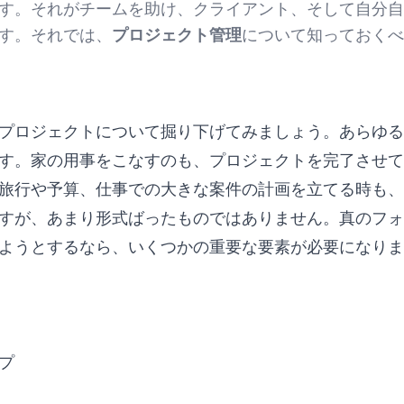
す。それがチームを助け、クライアント、そして自分自
す。それでは、
プロジェクト管理
について知っておくべ
プロジェクトについて掘り下げてみましょう。あらゆる
す。家の用事をこなすのも、プロジェクトを完了させて
旅行や予算、仕事での大きな案件の計画を立てる時も、
すが、あまり形式ばったものではありません。真のフォ
ようとするなら、いくつかの重要な要素が必要になりま
プ