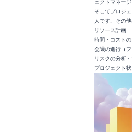
ェクトマネージ
そしてプロジェ
人です。その他
リソース計画
時間・コストの
会議の進行（フ
リスクの分析・
プロジェクト状