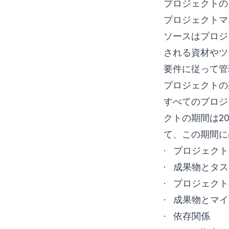
プロジェクトの
プロジェクトマ
ソースはプロジ
される資材やツ
要件に従って管
プロジェクトの
すべてのプロジ
クトの期間は2
て、この期間に
· プロジェク
· 成果物とタ
· プロジェク
· 成果物とマ
· 依存関係