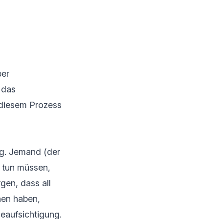
ber
 das
 diesem Prozess
g. Jemand (der
e tun müssen,
gen, dass all
hen haben,
eaufsichtigung.