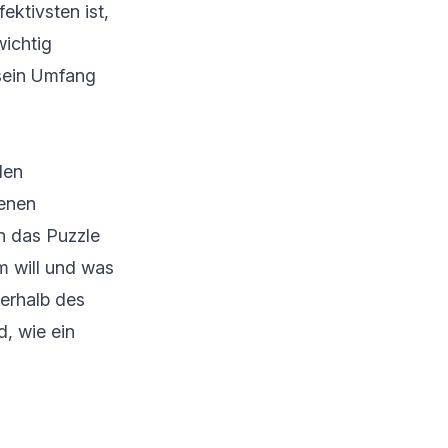
ektivsten ist,
wichtig
 sein Umfang
len
denen
n das Puzzle
m will und was
nerhalb des
, wie ein