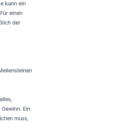
se kann ein
Für einen
ßlich der
Meilensteinen
lles,
 Gewinn. Ein
eichen muss,