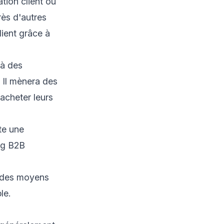
tion client ou
rès d'autres
lient grâce à
 à des
. Il mènera des
acheter leurs
te une
ing B2B
r des moyens
le.