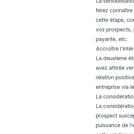
La sensibilisati
ferez connaître
cette étape, co
vos prospects, 
payante, etc.
Accroître l'inté
La deuxième éta
avez attirée ve
relation positi
entreprise via l
La considératio
La considératio
prospect suscept
puissance de l'