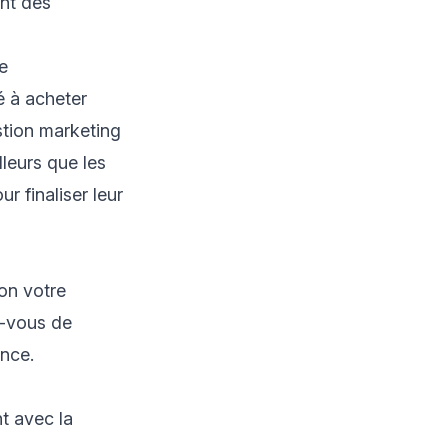
ant des
e
sé à acheter
tion marketing
leurs que les
r finaliser leur
non votre
z-vous de
ence.
t avec la