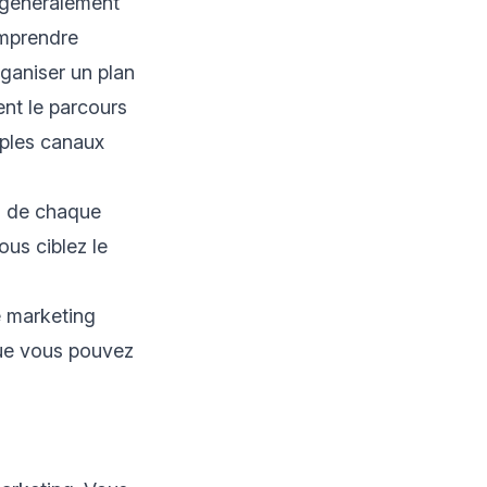
t généralement
omprendre
rganiser un plan
ent le parcours
iples canaux
n de chaque
ous ciblez le
e marketing
que vous pouvez