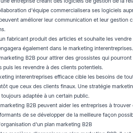
ne entreprise créant des logiciels de gestion de la rela
ollaboration d'équipe commercialisera ses logiciels aup
 peuvent améliorer leur communication et leur gestion c
ns.
n fabricant produit des articles et souhaite les vendre
s'engagera également dans le marketing interentreprises
rketing B2B pour attirer des grossistes qui pourront 
 puis les revendre à des clients potentiels.
eting interentreprises efficace cible les besoins de tou
utôt que ceux des clients finaux. Une stratégie market
 toujours adaptée à un certain public.
marketing B2B peuvent aider les entreprises à trouve
rformants de se développer de la meilleure façon possib
'organisation d'un plan marketing B2B