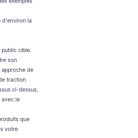
 des exemples
 d'environ la
public cible.
dre son
te approche de
e traction.
ssus ci-dessus,
 avec le
produits que
ns votre