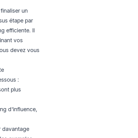
finaliser un
ssus étape par
efficiente. Il
inant vos
 vous devez vous
pte
essous :
sont plus
ng d'influence,
ir davantage