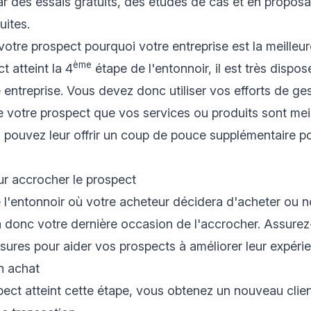
par des essais gratuits, des études de cas et en propos
uites.
votre prospect pourquoi votre entreprise est la meilleur
ème
t atteint la 4
étape de l'entonnoir, il est très dispo
 entreprise. Vous devez donc utiliser vos efforts de
ges
 votre prospect que vos services ou produits sont meil
s pouvez leur offrir un coup de pouce supplémentaire pou
ur accrocher le prospect
e l'entonnoir où votre acheteur décidera d'acheter ou 
a donc votre dernière occasion de l'accrocher. Assure
ures pour aider vos prospects à améliorer leur expéri
un achat
ect atteint cette étape, vous obtenez un nouveau clien