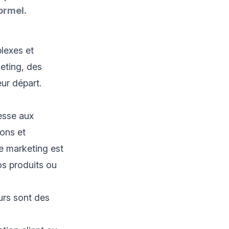
ormel.
lexes et
eting, des
ur départ.
esse aux
ions et
e marketing est
os produits ou
urs sont des