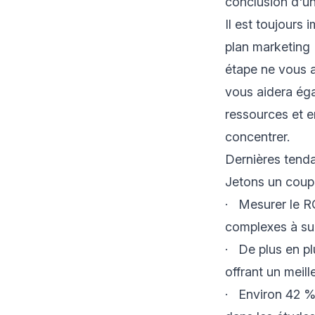
conclusion d'un
Il est toujours
plan marketing 
étape ne vous a
vous aidera éga
ressources et e
concentrer.
Dernières tend
Jetons un coup
· Mesurer le ROI
complexes à sui
· De plus en pl
offrant un meill
· Environ 42 % 