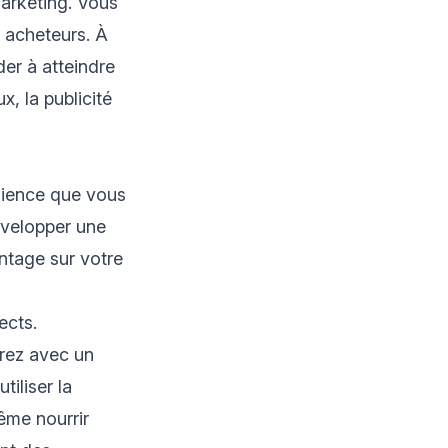
marketing. Vous
s acheteurs. À
er à atteindre
, la publicité
udience que vous
évelopper une
antage sur votre
ects.
erez avec un
iliser la
ême nourrir