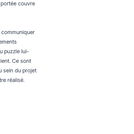
a portée couvre
it communiquer
tements
u puzzle lui-
ient. Ce sont
 sein du projet
re réalisé.