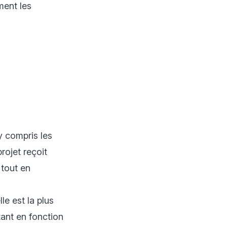
ment les
y compris les
rojet reçoit
 tout en
le est la plus
tant en fonction