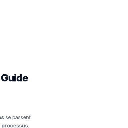
? Guide
es
se passent
e
processus
.