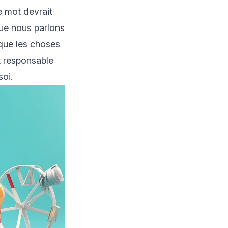
e mot devrait
que nous parlons
 que les choses
it responsable
soi.