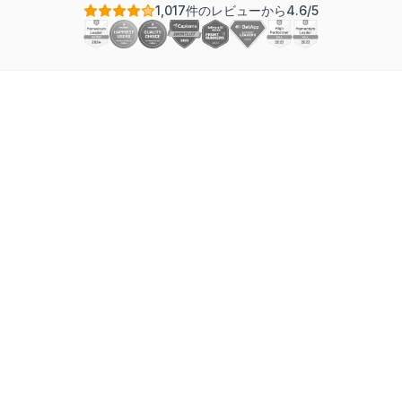
1,017件のレビューから4.6/5
適切なガントチャートソフトウェアを選択することは、
プロジェクトマネージャーが下す決断の中でも最も影響
力のあるものの一つです。間違ったツールを選んでしま
うと、使いにくいインターフェースや不足している機
能、面倒な回避策によってチームのスピードが低下しま
す。一方、適切なツールは計画を加速させ、コミュニケ
ーションを改善し、プロジェクト遂行のための共通の視
覚言語をチームに提供します。