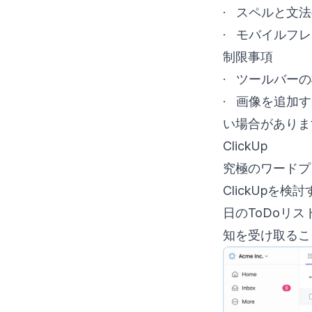
· スペルと文
· モバイルフ
制限事項
· ツールバー
· 画像を追加
い場合がありま
ClickUp
究極のワードプ
ClickUp
日のToDoリ
知を受け取るこ