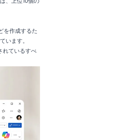
は、上位10個の
トなどを作成するた
ています。
供されているすべ