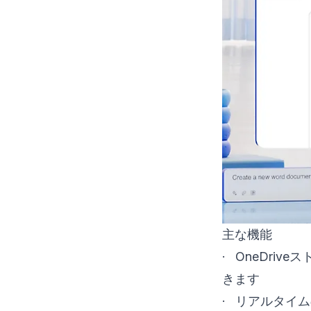
主な機能
· OneDr
きます
· リアルタイ