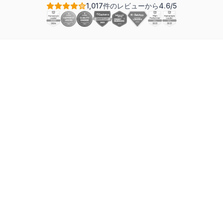
1,017件のレビューから4.6/5
適切なガントチャートソフトウェアを選択することは、
プロジェクトマネージャーが下す決断の中でも最も影響
力のあるものの一つです。間違ったツールを選んでしま
うと、使いにくいインターフェースや不足している機
能、面倒な回避策によってチームのスピードが低下しま
す。一方、適切なツールは計画を加速させ、コミュニケ
ーションを改善し、プロジェクト遂行のための共通の視
覚言語をチームに提供します。