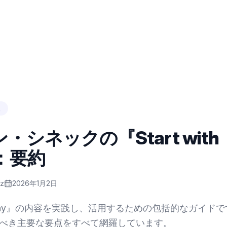
理
・シネックの『Start with
：要約
ez
2026年1月2日
ith Why』の内容を実践し、活用するための包括的なガイ
べき主要な要点をすべて網羅しています。