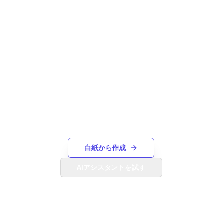
必要なものが見つかりません
か？
ゼロから独自のガントチャートを作成するか、
AIアシスタントを使用してテキストの説明か
ら生成します。
白紙から作成
AIアシスタントを試す