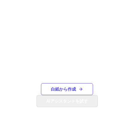
必要なものが見つかりません
か？
ゼロから独自のガントチャートを作成するか、
AIアシスタントを使用してテキストの説明か
ら生成します。
白紙から作成
AIアシスタントを試す