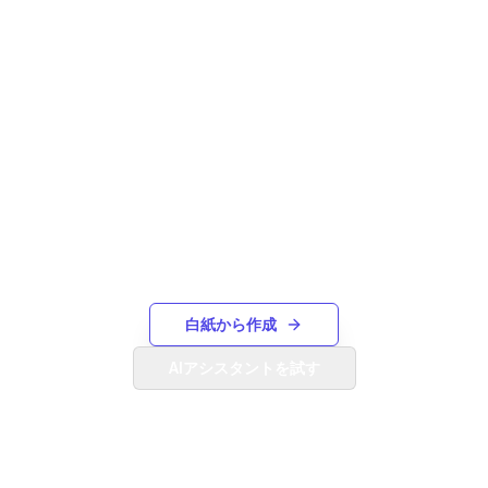
必要なものが見つかりません
か？
ゼロから独自のガントチャートを作成するか、
AIアシスタントを使用してテキストの説明か
ら生成します。
白紙から作成
AIアシスタントを試す