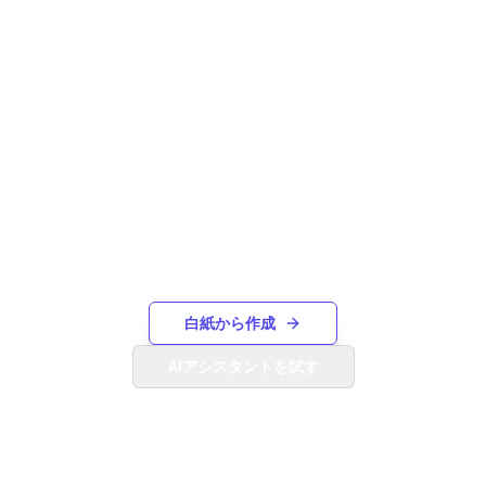
必要なものが見つかりません
か？
ゼロから独自のガントチャートを作成するか、
AIアシスタントを使用してテキストの説明か
ら生成します。
白紙から作成
AIアシスタントを試す