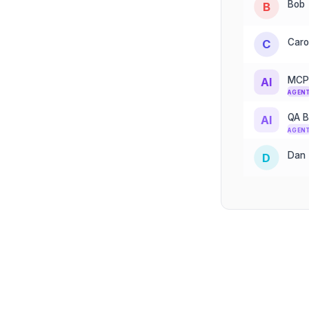
Bob
B
Caro
C
MCP
AI
AGEN
QA B
AI
AGEN
Dan
D