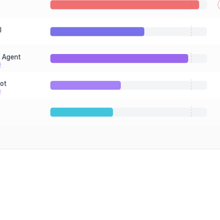
l
 Agent
T
ot
T