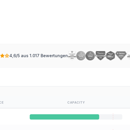
riguez
Autor für Projektmanagement bei Instagantt
4,6/5 aus 1.017 Bewertungen
CE
CAPACITY