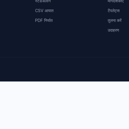
स्टैंडअलोन
मार्गदर्शिकाएँ
CSV आयात
टेंपलेट्स
PDF निर्यात
तुलना करें
उदाहरण