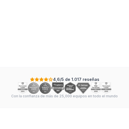
Delivery
:
8
tasks
·
4
sections
·
In Sync
Scale: Days
+
-
4,6/5 de 1.017 reseñas
Con la confianza de más de 25,000 equipos en todo el mundo