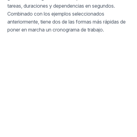
tareas, duraciones y dependencias en segundos.
Combinado con los ejemplos seleccionados
anteriormente, tiene dos de las formas más rápidas de
poner en marcha un cronograma de trabajo.
¿No encuentras lo que
necesitas?
Crea tu propio diagrama de Gantt desde cero
o utiliza nuestro Asistente de IA para generar
uno a partir de una descripción de texto.