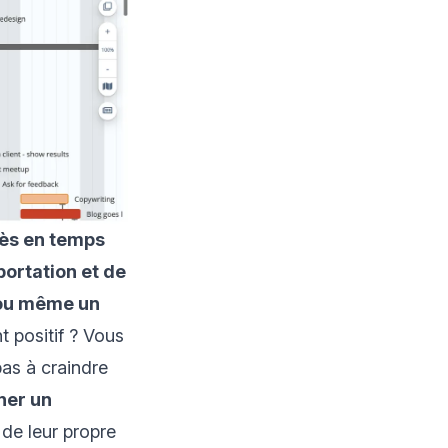
rès en temps
portation et de
l ou même un
t positif ? Vous
as à craindre
ner un
 de leur propre