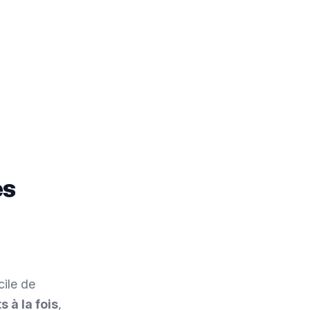
es
cile de
s à la fois
,