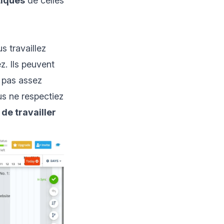
tiques
de celles
s travaillez
z. Ils peuvent
z pas assez
us ne respectiez
 de travailler