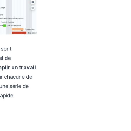
 sont
el de
plir un travail
ur chacune de
une série de
rapide.