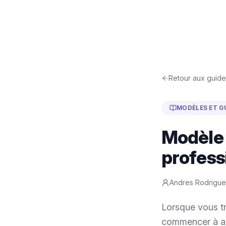
Retour aux guide
MODÈLES ET G
Modèle 
profess
Andres Rodrigu
Lorsque vous t
commencer à av