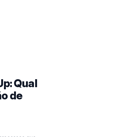
p: Qual
ão de