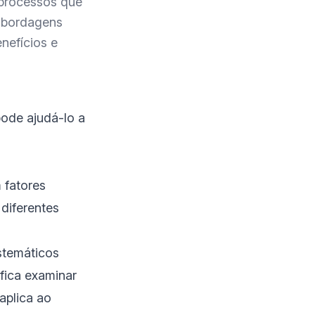
processos que
 abordagens
nefícios e
ode ajudá-lo a
 fatores
diferentes
stemáticos
ifica examinar
aplica ao