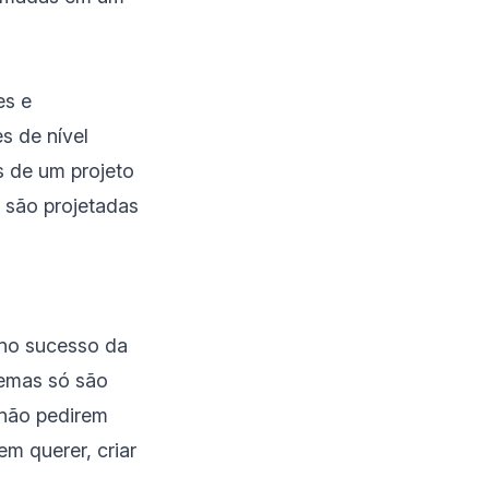
es e
s de nível
s de um projeto
s são projetadas
 no sucesso da
lemas só são
o não pedirem
m querer, criar