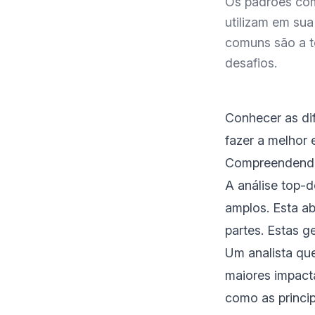
Os padrões com
utilizam em su
comuns são a t
desafios.
Conhecer as di
fazer a melhor 
Compreendend
A análise top-
amplos. Esta a
partes. Estas g
Um analista qu
maiores impacta
como as princip