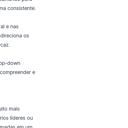
ma consistente.
al e nas
 direciona os
icaz.
top-down
r, compreender e
uito mais
ios líderes ou
 tomadas em um