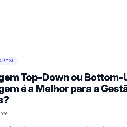
OJETOS
gem Top-Down ou Bottom-U
em é a Melhor para a Gest
s?
2026