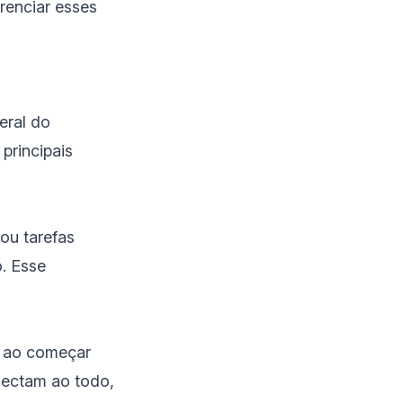
renciar esses
eral do
principais
ou tarefas
o. Esse
s ao começar
nectam ao todo,