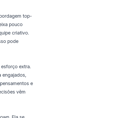
abordagem top-
eixa pouco
uipe criativo.
isso pode
esforço extra.
a engajados,
s pensamentos e
decisões vêm
own. Ela se