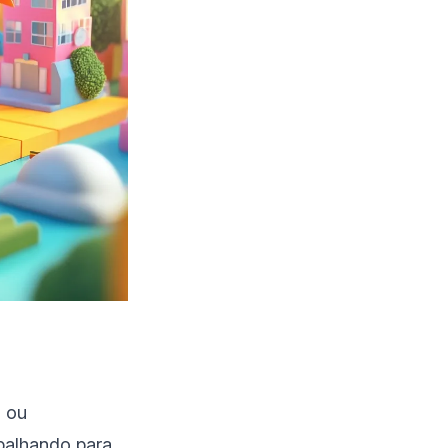
o ou
balhando para