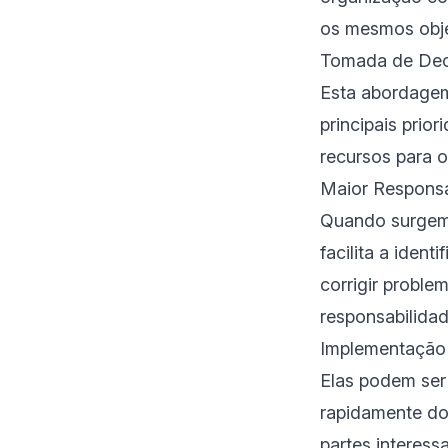
os mesmos objet
Tomada de Dec
Esta abordagem
principais prio
recursos para o
Maior Responsa
Quando surgem 
facilita a iden
corrigir proble
responsabilida
Implementação
Elas podem ser 
rapidamente do 
partes interes