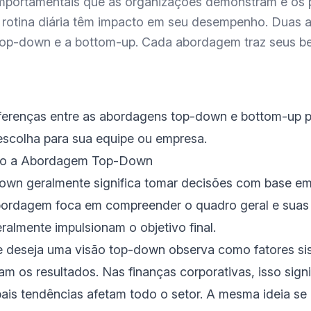
portamentais que as organizações demonstram e os 
a rotina diária têm impacto em seu desempenho. Duas
op-down e a bottom-up. Cada abordagem traz seus be
ferenças entre as abordagens top-down e bottom-up p
escolha para sua equipe ou empresa.
o a Abordagem Top-Down
down geralmente significa tomar decisões com base em
bordagem foca em compreender o quadro geral e suas 
eralmente impulsionam o objetivo final.
e deseja uma visão top-down observa como fatores si
m os resultados. Nas finanças corporativas, isso sign
ais tendências afetam todo o setor. A mesma ideia se 