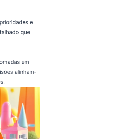
prioridades e
etalhado que
 tomadas em
isões alinham-
s.