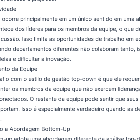
ividade
ocorre principalmente em um único sentido em uma 
ntece dos líderes para os membros da equipe, o que d
cussão. Isso limita as oportunidades de trabalho em eq
ando departamentos diferentes não colaboram tanto, 
eias e dificultar a inovação.
ento da Equipe
fio com o estilo de gestão top-down é que ele requer 
anter os membros da equipe que não exercem lideranç
conectados. O restante da equipe pode sentir que seu
mportam. Isso é especialmente verdadeiro quando as 
o.
o a Abordagem Bottom-Up
om-up adota uma abordagem diferente da análise top-d