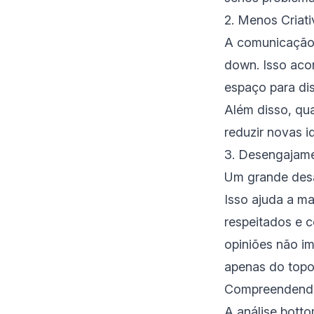
2. Menos Criat
A comunicação 
down. Isso aco
espaço para dis
Além disso, qu
reduzir novas id
3. Desengajam
Um grande desa
Isso ajuda a m
respeitados e 
opiniões não i
apenas do top
Compreendend
A análise bott