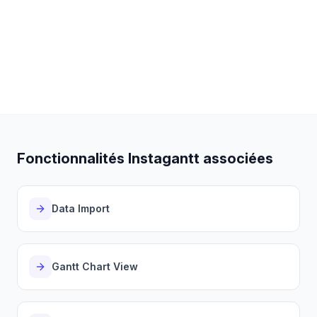
automatique des dépendances, des vues sur la
charge de travail des ressources, une génération de
projet assistée par IA et une collaboration d'équipe
en temps réel — autant de fonctionnalités qui
manquent à Excel.
Fonctionnalités Instagantt associées
Data Import
Gantt Chart View