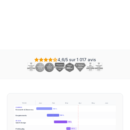
chez Instagantt
Mis à jour le
4,6/5 sur 1 017 avis
TASK
Jan
Feb
Mar
Apr
May
Jun
PLANNING
100
%
Research & Discovery
Requirements
100
%
DESIGN
75
%
UI/UX Design
Prototyping
40
%