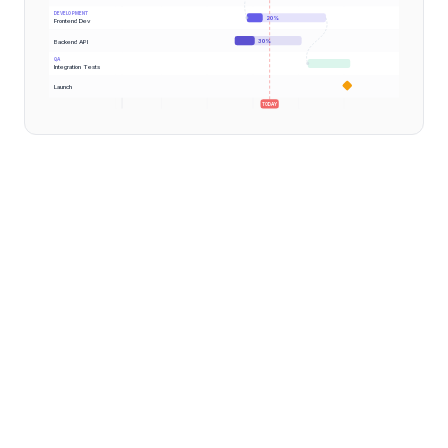
DEVELOPMENT
20
%
Frontend Dev
Backend API
30
%
QA
Integration Tests
Launch
TODAY
Microsoft Excel reste le tableur le plus largement installé
au monde, et de nombreux gestionnaires de projet s'y
tournent en premier lorsqu'ils doivent créer un
diagramme de Gantt. L'intérêt est compréhensible :