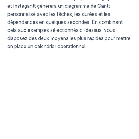
et Instagantt générera un diagramme de Gantt
personnalisé avec les tâches, les durées et les
dépendances en quelques secondes. En combinant
cela aux exemples sélectionnés ci-dessus, vous
disposez des deux moyens les plus rapides pour mettre
en place un calendrier opérationnel.
Vous ne trouvez pas ce dont
vous avez besoin ?
Créez votre propre diagramme de Gantt de
toutes pièces ou utilisez notre Assistant IA