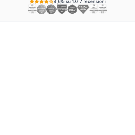
4,6/5 su 1.017 recensioni
Scegliere il software per diagrammi di Gantt giusto è
una delle decisioni più impattanti che un project
manager possa prendere. Lo strumento sbagliato
rallenta il tuo team con interfacce macchinose,
funzionalità mancanti e soluzioni alternative faticose.
Lo strumento giusto accelera la pianificazione, migliora
la comunicazione e offre al tuo team un linguaggio