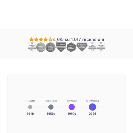
Aggiornato
4,6/5 su 1.017 recensioni
H. Gantt
PERT/CPM
Software
AI-Powered
1910
1950s
1990s
2026